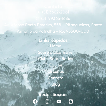
Contato
(51) 3662-2061
(51) 99365-1686
Av. Afonso Porto Emerim, 558 – Pitangueiras, Santo
Antônio da Patrulha – RS, 95500-000
Links Rápidos
Home
Sobre a Elos Travel
Clube Sobre Rodas
Equipe
Circuitos
Contato
Blog
Redes Sociais