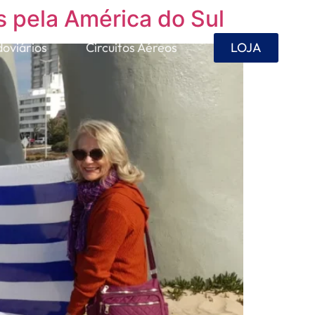
s pela América do Sul
doviários
Circuitos Aéreos
LOJA