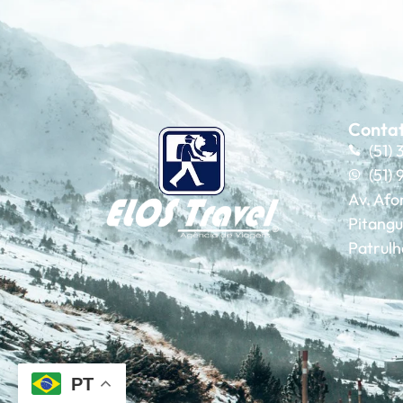
Conta
(51)
(51)
Av. Afo
Pitangu
Patrul
PT