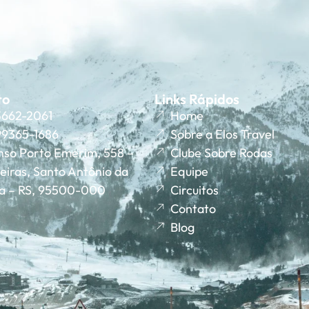
to
Links Rápidos
 3662-2061
Home
 99365-1686
Sobre a Elos Travel
nso Porto Emerim, 558 –
Clube Sobre Rodas
eiras, Santo Antônio da
Equipe
ha – RS, 95500-000
Circuitos
Contato
Blog