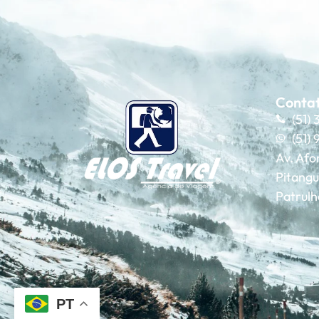
Conta
(51)
(51)
Av. Afo
Pitangu
Patrul
PT