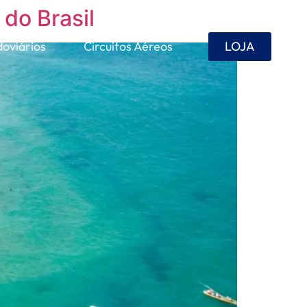
 do Brasil
doviários
Circuitos Aéreos
LOJA