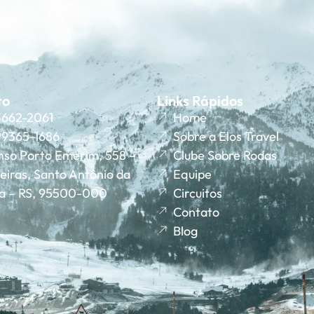
to
Links Rápidos
 3662-2061
Home
 99365-1686
Sobre a Elos Travel
nso Porto Emerim, 558 –
Clube Sobre Rodas
eiras, Santo Antônio da
Equipe
ha – RS, 95500-000
Circuitos
Contato
Blog