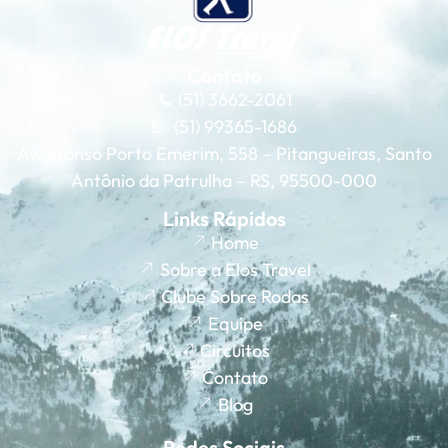
Contato
(51) 3662-2061
(51) 99365-1686
Av. Afonso Porto Emerim, 558 – Pitangueiras, Santo
Antônio da Patrulha – RS, 95500-000
Links Rápidos
Home
Sobre a Elos Travel
Clube Sobre Rodas
Equipe
Circuitos
Contato
Blog
Redes Sociais