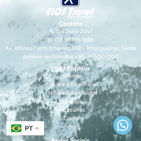
Contato
(51) 3662-2061
(51) 99365-1686
Av. Afonso Porto Emerim, 558 – Pitangueiras, Santo
Antônio da Patrulha – RS, 95500-000
Links Rápidos
Home
Sobre a Elos Travel
Clube Sobre Rodas
Equipe
Circuitos
Contato
Blog
PT
Redes Sociais