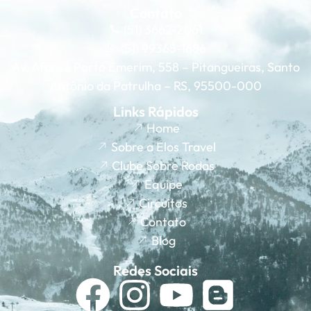
Contato
(51) 3662-2061
(51) 99365-1686
Av. Afonso Porto Emerim, 558 – Pitangueiras, Santo
Antônio da Patrulha – RS, 95500-000
Links Rápidos
Home
Sobre a Elos Travel
Clube Sobre Rodas
Equipe
Circuitos
Contato
Blog
Redes Sociais