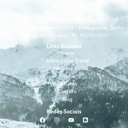
Contato
(51) 3662-2061
(51) 99365-1686
Av. Afonso Porto Emerim, 558 – Pitangueiras, Santo
Antônio da Patrulha – RS, 95500-000
Links Rápidos
Home
Sobre a Elos Travel
Clube Sobre Rodas
Equipe
Circuitos
Contato
Blog
Redes Sociais