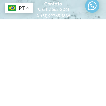
Contato
PT
(51) 3662-2061
(51) 99365-1686
Av. Afonso Porto Emerim, 558 – Pitangueiras, Santo
Antônio da Patrulha – RS, 95500-000
Links Rápidos
Home
Sobre a Elos Travel
Clube Sobre Rodas
Equipe
Circuitos
Contato
Blog
Redes Sociais