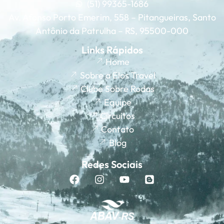
(51) 99365-1686
Av. Afonso Porto Emerim, 558 – Pitangueiras, Santo
Antônio da Patrulha – RS, 95500-000
Links Rápidos
Home
Sobre a Elos Travel
Clube Sobre Rodas
Equipe
Circuitos
Contato
Blog
Redes Sociais