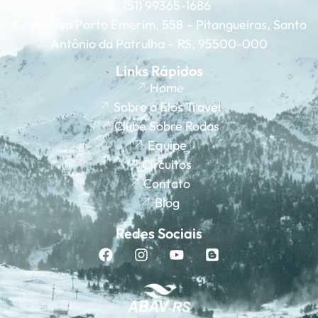
(51) 99365-1686
Av. Afonso Porto Emerim, 558 – Pitangueiras, Santo
Antônio da Patrulha – RS, 95500-000
Links Rápidos
Home
Sobre a Elos Travel
Clube Sobre Rodas
Equipe
Circuitos
Contato
Blog
Redes Sociais